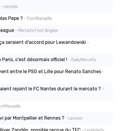
- Lensois
olas Pepe ?
- FootMarseille
 League
- Mercato Foot Anglais
Barça seraient d'accord pour Lewandowski
-
aris, c'est désormais officiel !
- DailyMercato
vent entre le PSG et Lille pour Renato Sanches
-
vaient rejoint le FC Nantes durant le mercato ?
-
ootMarseille
vi par Montpellier et Rennes ?
- Lensois
Oliver Zandén, possible recrue du TFC
- LesViolets