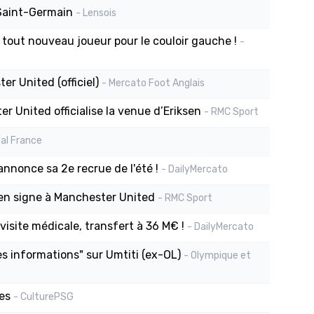
 Saint-Germain
- Lensois
 tout nouveau joueur pour le couloir gauche !
-
r United (officiel)
- Mercato Foot Anglais
r United officialise la venue d’Eriksen
- RMC Sport
eal France
annonce sa 2e recrue de l'été !
- DailyMercato
iksen signe à Manchester United
- RMC Sport
visite médicale, transfert à 36 M€ !
- DailyMercato
s informations" sur Umtiti (ex-OL)
- Olympique et
es
- CulturePSG