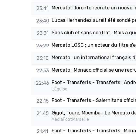
Mercato : Toronto recrute un nouvel in
23:41
Lucas Hernandez aurait été sondé pa
23:40
Sans club et sans contrat : Mais à qu
23:31
Mercato LOSC : un acteur du titre s'en
23:29
Mercato : un international français 
23:10
Mercato : Monaco officialise une recr
22:53
Foot - Transferts - Transferts : And
22:46
L'Équipe
Foot - Transferts - Salernitana offic
22:15
Gigot, Touré, Mbemba… Le Mercato de 
21:45
MediaFootMarseille
Foot - Transferts - Transferts : Monac
21:41