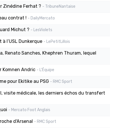
r Zinédine Ferhat ?
- TribuneNantaise
eau contrat !
- DailyMercato
ouard Michut ?
- LesViolets
t à l’USL Dunkerque
- LePetitLillois
na, Renato Sanches, Khephren Thuram, lequel
ur Komnen Andric
- L'Équipe
rme pour Ekitike au PSG
- RMC Sport
, visite médicale, les derniers échos du transfert
quoi
- Mercato Foot Anglais
roche d'Arsenal
- RMC Sport