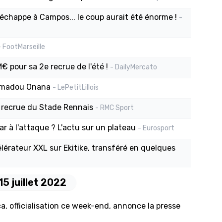
 échappe à Campos... le coup aurait été énorme !
-
- FootMarseille
€ pour sa 2e recrue de l'été !
- DailyMercato
 Amadou Onana
- LePetitLillois
e recrue du Stade Rennais
- RMC Sport
ar à l'attaque ? L'actu sur un plateau
- Eurosport
lérateur XXL sur Ekitike, transféré en quelques
15 juillet 2022
, officialisation ce week-end, annonce la presse