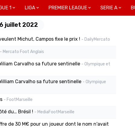
GUE 1
LIGA
PREMIER LEAGUE
SERIE A
B
6 juillet 2022
eulent Michut, Campos fixe le prix !
- DailyMercato
- Mercato Foot Anglais
Wiliam Carvalho sa future sentinelle
- Olympique et
William Carvalho sa future sentinelle
- Olympique
ss
- FootMarseille
ôté du… Brésil !
- MediaFootMarseille
fre de 30 M€ pour un joueur dont le nom n'avait