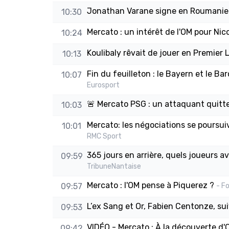
Jonathan Varane signe en Roumanie
10:30
Mercato : un intérêt de l'OM pour Nic
10:24
Koulibaly rêvait de jouer en Premier
10:13
Fin du feuilleton : le Bayern et le 
10:07
Eurosport
🚨 Mercato PSG : un attaquant quitte P
10:03
Mercato: les négociations se poursui
10:01
RMC Sport
365 jours en arrière, quels joueurs a
09:59
TribuneNantaise
Mercato : l'OM pense à Piquerez ?
09:57
- F
L’ex Sang et Or, Fabien Centonze, sui
09:53
VIDÉO - Mercato : À la découverte d'
09:42