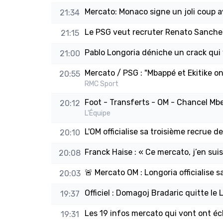
Mercato: Monaco signe un joli coup 
21:34
Le PSG veut recruter Renato Sanche
21:15
Pablo Longoria déniche un crack qui v
21:00
Mercato / PSG : "Mbappé et Ekitike on
20:55
RMC Sport
Foot - Transferts - OM - Chancel Mbem
20:12
L'Équipe
L'OM officialise sa troisième recrue 
20:10
Franck Haise : « Ce mercato, j’en suis
20:08
🚨 Mercato OM : Longoria officialise sa
20:03
Officiel : Domagoj Bradaric quitte le
19:37
Les 19 infos mercato qui vont ont é
19:31