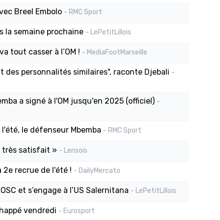
avec Breel Embolo
- RMC Sport
s la semaine prochaine
- LePetitLillois
a tout casser à l’OM !
- MediaFootMarseille
t des personnalités similaires", raconte Djebali
-
ba a signé à l'OM jusqu'en 2025 (officiel)
-
de l'été, le défenseur Mbemba
- RMC Sport
 très satisfait »
- Lensois
 2e recrue de l'été !
- DailyMercato
 LOSC et s’engage à l’US Salernitana
- LePetitLillois
chappé vendredi
- Eurosport