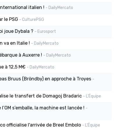
ternational italien !
- DailyMercato
r le PSG
- CulturePSG
oi joue Dybala ?
- Eurosport
 va en Italie !
- DailyMercato
débarque à Auxerre !
- DailyMercato
ue à 12,5 M€
- DailyMercato
reas Bruus (Bröndby) en approche à Troyes
-
ialise le transfert de Domagoj Bradaric
- L'Équipe
l’OM s’emballe, la machine est lancée !
-
o officialise l'arrivée de Breel Embolo
- L'Équipe