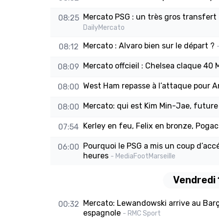
Mercato PSG : un très gros transfert
08:25
DailyMercato
Mercato : Alvaro bien sur le départ ?
08:12
Mercato offcieil : Chelsea claque 40 M
08:09
West Ham repasse à l’attaque pour
08:00
Mercato: qui est Kim Min-Jae, futur
08:00
Kerley en feu, Felix en bronze, Pogac
07:54
Pourquoi le PSG a mis un coup d’accé
06:00
heures
- MediaFootMarseille
Vendredi 
Mercato: Lewandowski arrive au Barça
00:32
espagnole
- RMC Sport