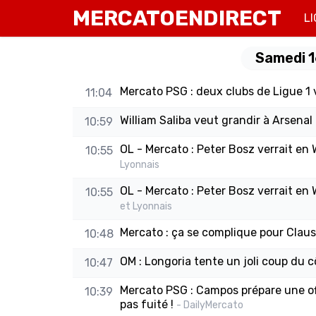
MERCATOENDIRECT
LI
Samedi 1
Mercato PSG : deux clubs de Ligue 1 v
11:04
William Saliba veut grandir à Arsenal
10:59
OL - Mercato : Peter Bosz verrait en 
10:55
Lyonnais
OL - Mercato : Peter Bosz verrait en 
10:55
et Lyonnais
Mercato : ça se complique pour Clau
10:48
OM : Longoria tente un joli coup du c
10:47
Mercato PSG : Campos prépare une of
10:39
pas fuité !
- DailyMercato