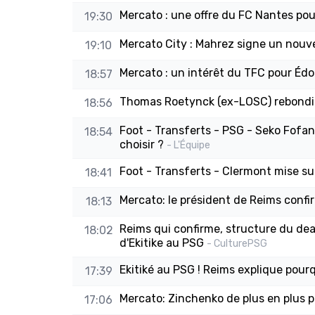
Mercato : une offre du FC Nantes pou
19:30
Mercato City : Mahrez signe un nouv
19:10
Mercato : un intérêt du TFC pour Éd
18:57
Thomas Roetynck (ex-LOSC) rebondi
18:56
Foot - Transferts - PSG - Seko Fofa
18:54
choisir ?
- L'Équipe
Foot - Transferts - Clermont mise s
18:41
Mercato: le président de Reims confi
18:13
Reims qui confirme, structure du deal
18:02
d'Ekitike au PSG
- CulturePSG
Ekitiké au PSG ! Reims explique pour
17:39
Mercato: Zinchenko de plus en plus p
17:06