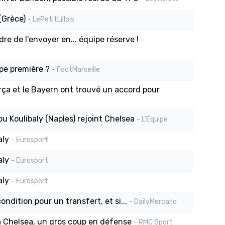
(Grèce)
- LePetitLillois
e de l'envoyer en... équipe réserve !
-
ipe première ?
- FootMarseille
arça et le Bayern ont trouvé un accord pour
ou Koulibaly (Naples) rejoint Chelsea
- L'Équipe
aly
- Eurosport
aly
- Eurosport
aly
- Eurosport
ndition pour un transfert, et si...
- DailyMercato
y à Chelsea, un gros coup en défense
- RMC Sport