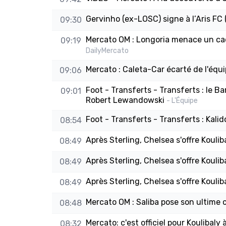
Gervinho (ex-LOSC) signe à l’Aris FC 
09:30
Mercato OM : Longoria menace un cadr
09:19
DailyMercato
Mercato : Caleta-Car écarté de l'équ
09:06
Foot - Transferts - Transferts : le B
09:01
Robert Lewandowski
- L'Équipe
Foot - Transferts - Transferts : Kalid
08:54
Après Sterling, Chelsea s'offre Koulib
08:49
Après Sterling, Chelsea s'offre Koulib
08:49
Après Sterling, Chelsea s'offre Koulib
08:49
Mercato OM : Saliba pose son ultime co
08:48
Mercato: c'est officiel pour Koulibal
08:32