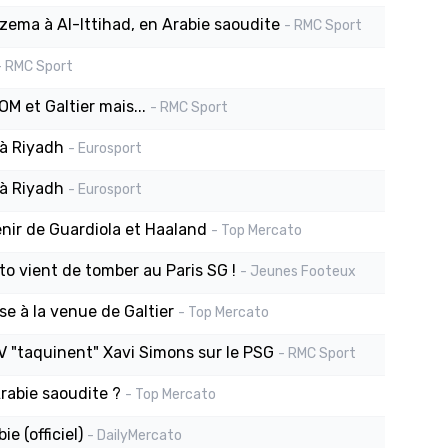
nzema à Al-Ittihad, en Arabie saoudite
- RMC Sport
- RMC Sport
M et Galtier mais...
- RMC Sport
 à Riyadh
- Eurosport
 à Riyadh
- Eurosport
enir de Guardiola et Haaland
- Top Mercato
to vient de tomber au Paris SG !
- Jeunes Footeux
e à la venue de Galtier
- Top Mercato
 "taquinent" Xavi Simons sur le PSG
- RMC Sport
Arabie saoudite ?
- Top Mercato
e (officiel)
- DailyMercato