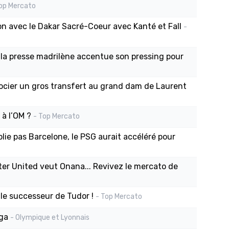
op Mercato
ion avec le Dakar Sacré-Coeur avec Kanté et Fall
-
 la presse madrilène accentue son pressing pour
gocier un gros transfert au grand dam de Laurent
à l’OM ?
- Top Mercato
ie pas Barcelone, le PSG aurait accéléré pour
ter United veut Onana... Revivez le mercato de
 le successeur de Tudor !
- Top Mercato
ega
- Olympique et Lyonnais