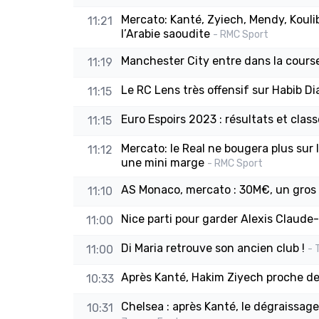
Mercato: Kanté, Zyiech, Mendy, Kouli
11:21
l’Arabie saoudite
- RMC Sport
Manchester City entre dans la cours
11:19
Le RC Lens très offensif sur Habib Di
11:15
Euro Espoirs 2023 : résultats et cla
11:15
Mercato: le Real ne bougera plus sur 
11:12
une mini marge
- RMC Sport
AS Monaco, mercato : 30M€, un gros t
11:10
Nice parti pour garder Alexis Claude
11:00
Di Maria retrouve son ancien club !
11:00
- 
Après Kanté, Hakim Ziyech proche de 
10:33
Chelsea : après Kanté, le dégraissa
10:31