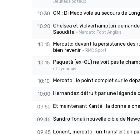
Jeunes Footeux
OM : Di Meco vole au secours de Long
10:30
Chelsea et Wolverhampton demandent 
10:20
Saoudite
- Mercato Foot Anglais
Mercato: devant la persistance des r
10:15
bien revenir
- RMC Sport
Paquetà (ex-OL) ne voit pas le cha
10:15
et Lyonnais
Mercato : le point complet sur le dép
10:10
Hernandez détruit par une légende 
10:00
Et maintenant Kanté : la donne a ch
09:50
Sandro Tonali nouvelle cible de Newc
09:46
Lorient, mercato : un transfert en pa
09:45