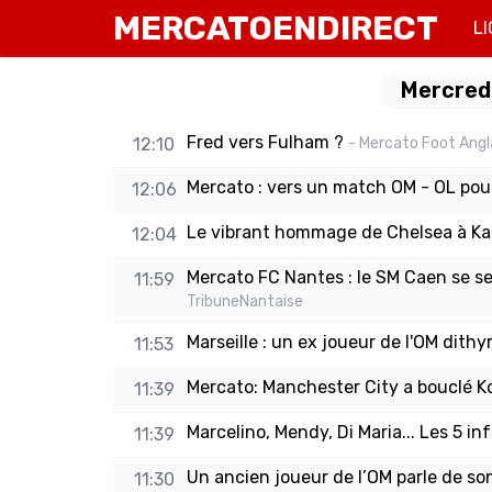
MERCATOENDIRECT
LI
Mercredi
Fred vers Fulham ?
12:10
- Mercato Foot Angl
Mercato : vers un match OM - OL pou
12:06
Le vibrant hommage de Chelsea à K
12:04
Mercato FC Nantes : le SM Caen se ser
11:59
TribuneNantaise
Marseille : un ex joueur de l'OM dith
11:53
Mercato: Manchester City a bouclé K
11:39
Marcelino, Mendy, Di Maria... Les 5 i
11:39
Un ancien joueur de l’OM parle de so
11:30