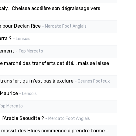
baly… Chelsea accélère son dégraissage vers
e pour Declan Rice
- Mercato Foot Anglais
arra ?
- Lensois
ssement
- Top Mercato
le marché des transferts cet été... mais se laisse
ransfert qui n'est pas à exclure
- Jeunes Footeux
-Maurice
- Lensois
Top Mercato
l’Arabie Saoudite ?
- Mercato Foot Anglais
ge massif des Blues commence à prendre forme
-