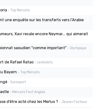
oria
- Top Mercato
une enquête sur les transferts vers l’Arabie
umeurs, Xavi recale encore Neymar... qui aimerait
mpionnat saoudien "comme important"
- Olympique
art de Rafael Ratao
- LesViolets
du Bayern
- Top Mercato
angé
- Eurosport
astle
- Mercato Foot Anglais
sse d'être acté chez les Merlus ?
- Jeunes Footeux