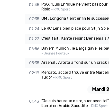
PSG: "Luis Enrique ne vient pas pour 
07:45
Riolo
- RMC Sport
OM : Longoria tient enfin le successe
07:35
Le RC Lens bien placé pour Stijn Spie
07:24
C'est fait : Kanté rejoint Benzema à 
07:22
Bayern Munich : le Barça gave les bava
06:56
- Jeunes Footeux
Arsenal : Arteta à fond sur un crack
05:35
Mercato: accord trouvé entre Marceli
02:19
Tudor
- RMC Sport
Mardi 
"Je suis heureux de rejouer avec toi
01:43
Kanté en Arabie Saoudite
- RMC Sport