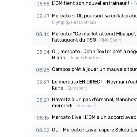
L’OM tient son nouvel entraîneur !
08:58
- T
Mercato : l’OL poursuit sa collaborat
08:47
Olympique et Lyonnais
Mercato: "Ce maillot attend Mbappé",
08:46
l'attaquant du PSG
- RMC Sport
OL, mercato : John Textor prêt à né
08:34
Blanc
- Jeunes Footeux
Campos prêt à jouer un mauvais tour 
08:28
Le mercato EN DIRECT : Neymar n'oubl
08:27
Kane
- Eurosport
Havertz à un pas d'Arsenal, Manches
08:27
mercredi
- Eurosport
Mercato Live : L’OM a un accord avec
08:15
OL - Mercato : Laval espère Sekou L
08:02