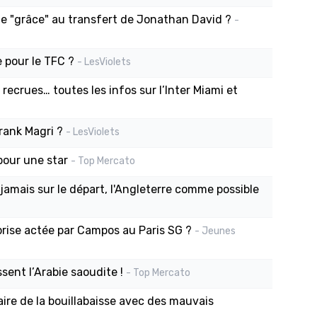
lle "grâce" au transfert de Jonathan David ?
-
e pour le TFC ?
- LesViolets
recrues… toutes les infos sur l’Inter Miami et
rank Magri ?
- LesViolets
pour une star
- Top Mercato
jamais sur le départ, l'Angleterre comme possible
prise actée par Campos au Paris SG ?
- Jeunes
ent l’Arabie saoudite !
- Top Mercato
aire de la bouillabaisse avec des mauvais