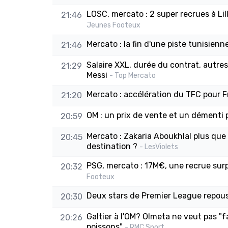
LOSC, mercato : 2 super recrues à Li
21:46
Jeunes Footeux
Mercato : la fin d'une piste tunisienn
21:46
Salaire XXL, durée du contrat, autres 
21:29
Messi
- Top Mercato
Mercato : accélération du TFC pour F
21:20
OM : un prix de vente et un démenti 
20:59
Mercato : Zakaria Aboukhlal plus que 
20:45
destination ?
- LesViolets
PSG, mercato : 17M€, une recrue sur
20:32
Footeux
Deux stars de Premier League repouss
20:30
Galtier à l'OM? Olmeta ne veut pas "f
20:26
poissons"
- RMC Sport