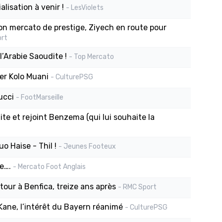
alisation à venir !
- LesViolets
son mercato de prestige, Ziyech en route pour
ort
’Arabie Saoudite !
- Top Mercato
er Kolo Muani
- CulturePSG
ucci
- FootMarseille
te et rejoint Benzema (qui lui souhaite la
uo Haise - Thil !
- Jeunes Footeux
e….
- Mercato Foot Anglais
tour à Benfica, treize ans après
- RMC Sport
Kane, l’intérêt du Bayern réanimé
- CulturePSG