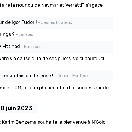
faire la nounou de Neymar et Verratti", s’agace
ur de Igor Tudor !
- Jeunes Footeux
rings ?
- Lensois
Al-Ittihad
- Eurosport
rois à cause d'un de ses piliers, voici pourquoi !
 néerlandais en défense !
- Jeunes Footeux
no et l'OM, le club phocéen tient le successeur de
20 juin 2023
": Karim Benzema souhaite la bienvenue à N'Golo