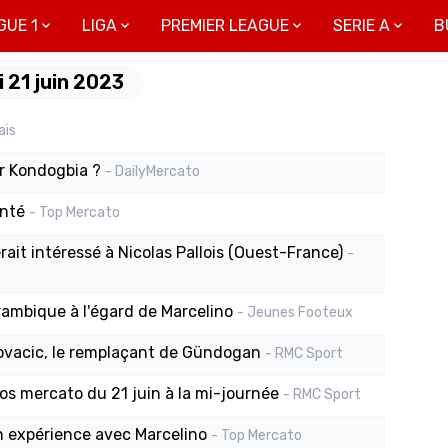
GUE 1
LIGA
PREMIER LEAGUE
SERIE A
B
 21 juin 2023
ais
r Kondogbia ?
- DailyMercato
anté
- Top Mercato
ait intéressé à Nicolas Pallois (Ouest-France)
-
yrambique à l'égard de Marcelino
- Jeunes Footeux
ovacic, le remplaçant de Gündogan
- RMC Sport
nfos mercato du 21 juin à la mi-journée
- RMC Sport
n expérience avec Marcelino
- Top Mercato