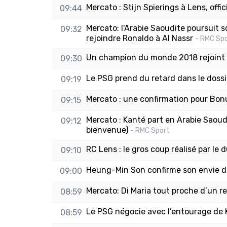
Mercato : Stijn Spierings à Lens, offici
09:44
Mercato: l'Arabie Saoudite poursuit 
09:32
rejoindre Ronaldo à Al Nassr
- RMC Sp
Un champion du monde 2018 rejoint l
09:30
Le PSG prend du retard dans le dossi
09:19
Mercato : une confirmation pour Bon
09:15
Mercato : Kanté part en Arabie Saoudi
09:12
bienvenue)
- RMC Sport
RC Lens : le gros coup réalisé par le d
09:10
Heung-Min Son confirme son envie d
09:00
Mercato: Di Maria tout proche d’un re
08:59
Le PSG négocie avec l’entourage de 
08:59