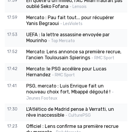
En quête d’un milieu, l’AC Milan n’aurait pas
17:59
oublié Seko Fofana
- Lensois
Mercato : Pau fait tout... pour récupérer
17:59
Yanis Begraoui
- LesViolets
UEFA : la lettre assassine envoyée par
17:53
Mourinho
- Top Mercato
Mercato: Lens annonce sa première recrue,
17:52
l'ancien Toulousain Spierings
- RMC Sport
Mercato: le PSG accélère pour Lucas
17:42
Hernandez
- RMC Sport
PSG, mercato : Luis Enrique fait un
17:41
nouveau choix fort, Mbappé dégouté !
-
Jeunes Footeux
L'Atlético de Madrid pense à Verratti, un
17:30
rêve inaccessible
- CulturePSG
Officiel : Lens confirme sa première recrue
17:23