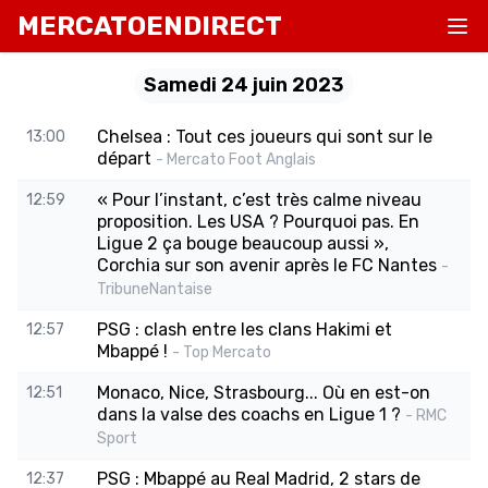
MERCATOENDIRECT
Samedi 24 juin 2023
Chelsea : Tout ces joueurs qui sont sur le
13:00
départ
- Mercato Foot Anglais
« Pour l’instant, c’est très calme niveau
12:59
proposition. Les USA ? Pourquoi pas. En
Ligue 2 ça bouge beaucoup aussi »,
Corchia sur son avenir après le FC Nantes
-
TribuneNantaise
PSG : clash entre les clans Hakimi et
12:57
Mbappé !
- Top Mercato
Monaco, Nice, Strasbourg... Où en est-on
12:51
dans la valse des coachs en Ligue 1 ?
- RMC
Sport
PSG : Mbappé au Real Madrid, 2 stars de
12:37