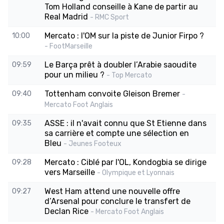
Tom Holland conseille à Kane de partir au
Real Madrid
- RMC Sport
Mercato : l'OM sur la piste de Junior Firpo ?
10:00
- FootMarseille
Le Barça prêt à doubler l’Arabie saoudite
09:59
pour un milieu ?
- Top Mercato
Tottenham convoite Gleison Bremer
09:40
-
Mercato Foot Anglais
ASSE : il n'avait connu que St Etienne dans
09:35
sa carrière et compte une sélection en
Bleu
- Jeunes Footeux
Mercato : Ciblé par l'OL, Kondogbia se dirige
09:28
vers Marseille
- Olympique et Lyonnais
West Ham attend une nouvelle offre
09:27
d’Arsenal pour conclure le transfert de
Declan Rice
- Mercato Foot Anglais