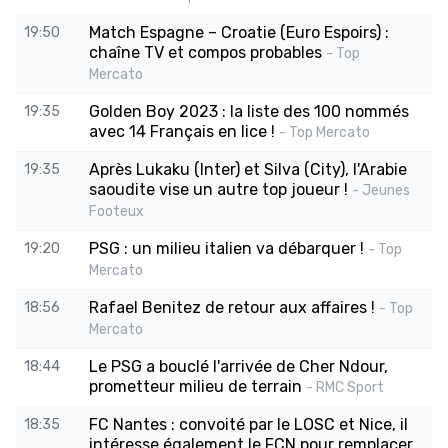
Match Espagne – Croatie (Euro Espoirs) :
19:50
chaîne TV et compos probables
- Top
Mercato
Golden Boy 2023 : la liste des 100 nommés
19:35
avec 14 Français en lice !
- Top Mercato
Après Lukaku (Inter) et Silva (City), l'Arabie
19:35
saoudite vise un autre top joueur !
- Jeunes
Footeux
PSG : un milieu italien va débarquer !
19:20
- Top
Mercato
Rafael Benitez de retour aux affaires !
18:56
- Top
Mercato
Le PSG a bouclé l'arrivée de Cher Ndour,
18:44
prometteur milieu de terrain
- RMC Sport
FC Nantes : convoité par le LOSC et Nice, il
18:35
intéresse également le FCN pour remplacer