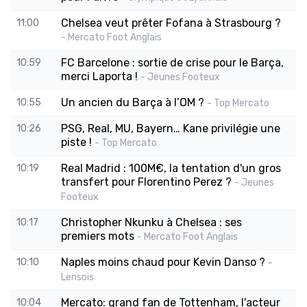
Chelsea veut prêter Fofana à Strasbourg ?
11:00
- Mercato Foot Anglais
FC Barcelone : sortie de crise pour le Barça,
10:59
merci Laporta !
- Jeunes Footeux
Un ancien du Barça à l’OM ?
10:55
- Top Mercato
PSG, Real, MU, Bayern… Kane privilégie une
10:26
piste !
- Top Mercato
Real Madrid : 100M€, la tentation d'un gros
10:19
transfert pour Florentino Perez ?
- Jeunes
Footeux
Christopher Nkunku à Chelsea : ses
10:17
premiers mots
- Mercato Foot Anglais
Naples moins chaud pour Kevin Danso ?
10:10
-
Lensois
Mercato: grand fan de Tottenham, l'acteur
10:04