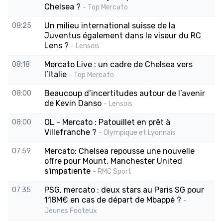
Chelsea ?
- Top Mercato
Un milieu international suisse de la
08:25
Juventus également dans le viseur du RC
Lens ?
- Lensois
Mercato Live : un cadre de Chelsea vers
08:18
l’Italie
- Top Mercato
Beaucoup d’incertitudes autour de l’avenir
08:00
de Kevin Danso
- Lensois
OL - Mercato : Patouillet en prêt à
08:00
Villefranche ?
- Olympique et Lyonnais
Mercato: Chelsea repousse une nouvelle
07:59
offre pour Mount, Manchester United
s'impatiente
- RMC Sport
PSG, mercato : deux stars au Paris SG pour
07:35
118M€ en cas de départ de Mbappé ?
-
Jeunes Footeux