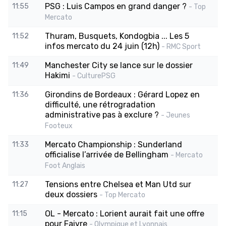
PSG : Luis Campos en grand danger ?
11:55
- Top
Mercato
Thuram, Busquets, Kondogbia ... Les 5
11:52
infos mercato du 24 juin (12h)
- RMC Sport
Manchester City se lance sur le dossier
11:49
Hakimi
- CulturePSG
Girondins de Bordeaux : Gérard Lopez en
11:36
difficulté, une rétrogradation
administrative pas à exclure ?
- Jeunes
Footeux
Mercato Championship : Sunderland
11:33
officialise l’arrivée de Bellingham
- Mercato
Foot Anglais
Tensions entre Chelsea et Man Utd sur
11:27
deux dossiers
- Top Mercato
OL - Mercato : Lorient aurait fait une offre
11:15
pour Faivre
- Olympique et Lyonnais