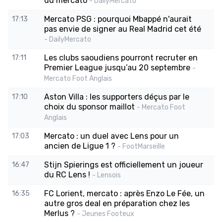
du mercato
- DailyMercato
Mercato PSG : pourquoi Mbappé n'aurait
17:13
pas envie de signer au Real Madrid cet été
- DailyMercato
Les clubs saoudiens pourront recruter en
17:11
Premier League jusqu’au 20 septembre
-
Mercato Foot Anglais
Aston Villa : les supporters déçus par le
17:10
choix du sponsor maillot
- Mercato Foot
Anglais
Mercato : un duel avec Lens pour un
17:03
ancien de Ligue 1 ?
- FootMarseille
Stijn Spierings est officiellement un joueur
16:47
du RC Lens !
- Lensois
FC Lorient, mercato : après Enzo Le Fée, un
16:35
autre gros deal en préparation chez les
Merlus ?
- Jeunes Footeux