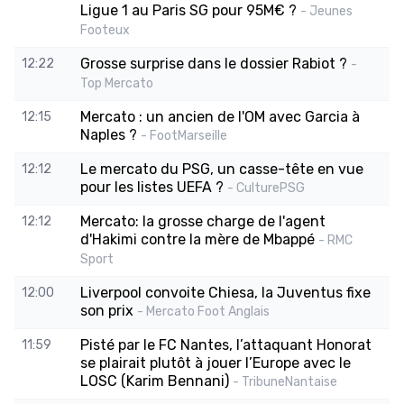
Ligue 1 au Paris SG pour 95M€ ?
- Jeunes
Footeux
Grosse surprise dans le dossier Rabiot ?
12:22
-
Top Mercato
Mercato : un ancien de l'OM avec Garcia à
12:15
Naples ?
- FootMarseille
Le mercato du PSG, un casse-tête en vue
12:12
pour les listes UEFA ?
- CulturePSG
Mercato: la grosse charge de l'agent
12:12
d'Hakimi contre la mère de Mbappé
- RMC
Sport
Liverpool convoite Chiesa, la Juventus fixe
12:00
son prix
- Mercato Foot Anglais
Pisté par le FC Nantes, l’attaquant Honorat
11:59
se plairait plutôt à jouer l’Europe avec le
LOSC (Karim Bennani)
- TribuneNantaise