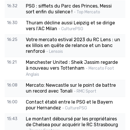
PSG : sifflets du Parc des Princes, Messi
16:32
sort enfin du silence !
- Top Mercato
Thuram décline aussi Leipzig et se dirige
16:30
vers l’AC Milan
- CulturePSG
Votre mercato estival 2023 du RC Lens : un
16:25
ex lillois en quête de relance et un banc
renforcé
- Lensois
Manchester United : Sheik Jassim regarde
16:21
à nouveau vers Tottenham
- Mercato Foot
Anglais
Mercato: Newcastle sur le point de battre
16:08
un record avec Tonali
- RMC Sport
Contact établi entre le PSG et le Bayern
16:00
pour Hernandez
- CulturePSG
Le montant déboursé par les propriétaires
15:43
de Chelsea pour acquérir le RC Strasbourg