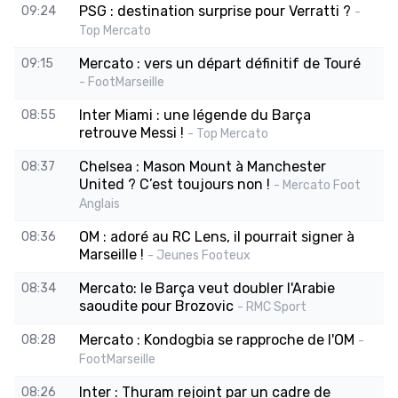
PSG : destination surprise pour Verratti ?
09:24
-
Top Mercato
Mercato : vers un départ définitif de Touré
09:15
- FootMarseille
Inter Miami : une légende du Barça
08:55
retrouve Messi !
- Top Mercato
Chelsea : Mason Mount à Manchester
08:37
United ? C’est toujours non !
- Mercato Foot
Anglais
OM : adoré au RC Lens, il pourrait signer à
08:36
Marseille !
- Jeunes Footeux
Mercato: le Barça veut doubler l'Arabie
08:34
saoudite pour Brozovic
- RMC Sport
Mercato : Kondogbia se rapproche de l'OM
08:28
-
FootMarseille
Inter : Thuram rejoint par un cadre de
08:26