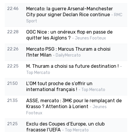
Mercato: la guerre Arsenal-Manchester
22:46
City pour signer Declan Rice continue
- RMC
Sport
OGC Nice : un onéreux flop en passe de
22:28
quitter les Aiglons ?
- Jeunes Footeux
Mercato PSG : Marcus Thuram a choisi
22:26
l'Inter Milan
- DailyMercato
M. Thuram a choisi sa future destination !
22:25
-
Top Mercato
L’OM tout proche de s’offrir un
21:50
international français !
- Top Mercato
ASSE, mercato : 3M€ pour le remplaçant de
21:35
Krasso ? Attention à Lorient
- Jeunes
Footeux
Exclu des Coupes d’Europe, un club
21:25
fracasse l’UEFA
- Top Mercato