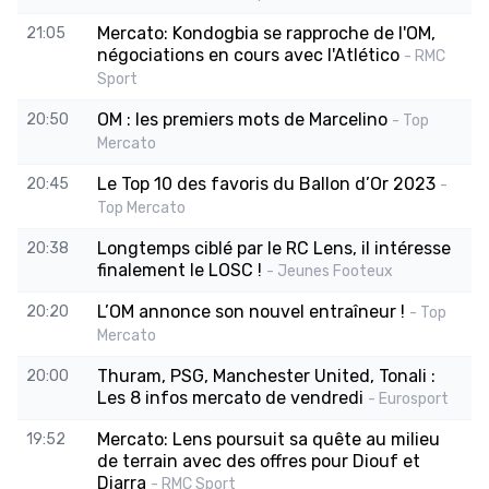
Mercato: Kondogbia se rapproche de l'OM,
21:05
négociations en cours avec l'Atlético
- RMC
Sport
OM : les premiers mots de Marcelino
20:50
- Top
Mercato
Le Top 10 des favoris du Ballon d’Or 2023
20:45
-
Top Mercato
Longtemps ciblé par le RC Lens, il intéresse
20:38
finalement le LOSC !
- Jeunes Footeux
L’OM annonce son nouvel entraîneur !
20:20
- Top
Mercato
Thuram, PSG, Manchester United, Tonali :
20:00
Les 8 infos mercato de vendredi
- Eurosport
Mercato: Lens poursuit sa quête au milieu
19:52
de terrain avec des offres pour Diouf et
Diarra
- RMC Sport