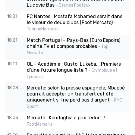
Ludovic Bas
- Jeunes Footeux
FC Nantes : Mostafa Mohamed serait dans
18:31
le viseur de deux clubs (Foot Mercato)
-
TribuneNantaise
Match Portugal – Pays-Bas (Euro Espoirs) :
18:21
chaîne TV et compos probables
- Top
Mercato
OL - Académie : Gusto, Lukeba... Premiers
18:10
d'une future longue liste ?
- Olympique et
Lyonnais
Mercato: selon la presse espagnole, Mbappé
18:08
pourrait accepter un transfert cet été
uniquement s'il ne perd pas d'argent
- RMC
Sport
Mercato : Kondogbia à prix réduit ?
18:03
-
FootMarseille