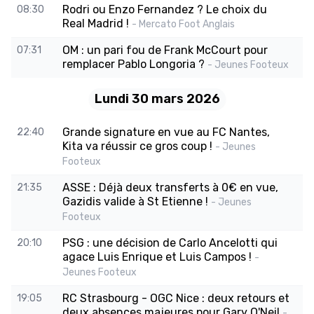
Rodri ou Enzo Fernandez ? Le choix du
08:30
Real Madrid !
- Mercato Foot Anglais
OM : un pari fou de Frank McCourt pour
07:31
remplacer Pablo Longoria ?
- Jeunes Footeux
Lundi 30 mars 2026
Grande signature en vue au FC Nantes,
22:40
Kita va réussir ce gros coup !
- Jeunes
Footeux
ASSE : Déjà deux transferts à 0€ en vue,
21:35
Gazidis valide à St Etienne !
- Jeunes
Footeux
PSG : une décision de Carlo Ancelotti qui
20:10
agace Luis Enrique et Luis Campos !
-
Jeunes Footeux
RC Strasbourg - OGC Nice : deux retours et
19:05
deux absences majeures pour Gary O'Neil
-