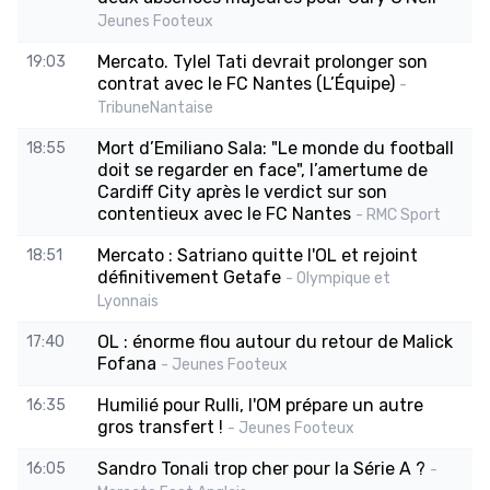
Jeunes Footeux
Mercato. Tylel Tati devrait prolonger son
19:03
contrat avec le FC Nantes (L’Équipe)
-
TribuneNantaise
Mort d’Emiliano Sala: "Le monde du football
18:55
doit se regarder en face", l’amertume de
Cardiff City après le verdict sur son
contentieux avec le FC Nantes
- RMC Sport
Mercato : Satriano quitte l'OL et rejoint
18:51
définitivement Getafe
- Olympique et
Lyonnais
OL : énorme flou autour du retour de Malick
17:40
Fofana
- Jeunes Footeux
Humilié pour Rulli, l'OM prépare un autre
16:35
gros transfert !
- Jeunes Footeux
Sandro Tonali trop cher pour la Série A ?
16:05
-