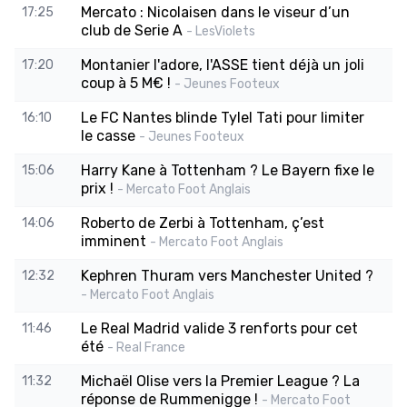
Mercato : Nicolaisen dans le viseur d’un
17:25
club de Serie A
- LesViolets
Montanier l'adore, l'ASSE tient déjà un joli
17:20
coup à 5 M€ !
- Jeunes Footeux
Le FC Nantes blinde Tylel Tati pour limiter
16:10
le casse
- Jeunes Footeux
Harry Kane à Tottenham ? Le Bayern fixe le
15:06
prix !
- Mercato Foot Anglais
Roberto de Zerbi à Tottenham, ç’est
14:06
imminent
- Mercato Foot Anglais
Kephren Thuram vers Manchester United ?
12:32
- Mercato Foot Anglais
Le Real Madrid valide 3 renforts pour cet
11:46
été
- Real France
Michaël Olise vers la Premier League ? La
11:32
réponse de Rummenigge !
- Mercato Foot