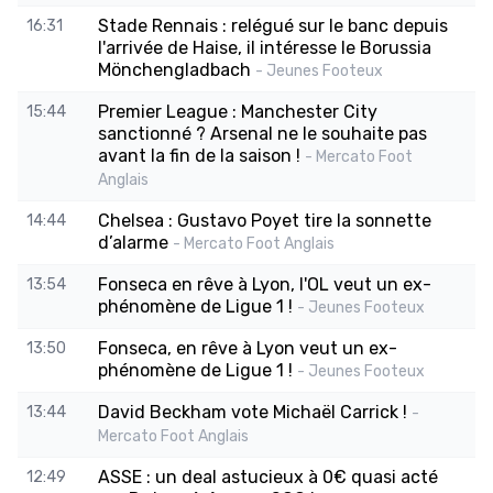
Stade Rennais : relégué sur le banc depuis
16:31
l'arrivée de Haise, il intéresse le Borussia
Mönchengladbach
- Jeunes Footeux
Premier League : Manchester City
15:44
sanctionné ? Arsenal ne le souhaite pas
avant la fin de la saison !
- Mercato Foot
Anglais
Chelsea : Gustavo Poyet tire la sonnette
14:44
d’alarme
- Mercato Foot Anglais
Fonseca en rêve à Lyon, l'OL veut un ex-
13:54
phénomène de Ligue 1 !
- Jeunes Footeux
Fonseca, en rêve à Lyon veut un ex-
13:50
phénomène de Ligue 1 !
- Jeunes Footeux
David Beckham vote Michaël Carrick !
13:44
-
Mercato Foot Anglais
ASSE : un deal astucieux à 0€ quasi acté
12:49