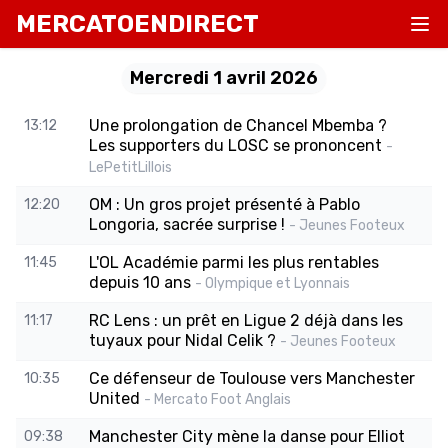
MERCATOENDIRECT
Mercredi 1 avril 2026
Une prolongation de Chancel Mbemba ?
13:12
Les supporters du LOSC se prononcent
-
LePetitLillois
OM : Un gros projet présenté à Pablo
12:20
Longoria, sacrée surprise !
- Jeunes Footeux
L'OL Académie parmi les plus rentables
11:45
depuis 10 ans
- Olympique et Lyonnais
RC Lens : un prêt en Ligue 2 déjà dans les
11:17
tuyaux pour Nidal Celik ?
- Jeunes Footeux
Ce défenseur de Toulouse vers Manchester
10:35
United
- Mercato Foot Anglais
Manchester City mène la danse pour Elliot
09:38