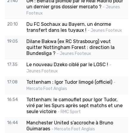
OM : Benatia plombé par le Real Madrid pour
21:40
un dernier gros dossier mercato ?
- Jeunes
Footeux
Du FC Sochaux au Bayern, un énorme
20:10
transfert dans les tuyaux !
- Jeunes Footeux
Dilane Bakwa (ex RC Strasbourg) veut
19:05
quitter Nottingham Forest : direction la
Bundesliga ?
- Jeunes Footeux
Le nouveau Dzeko ciblé par le LOSC !
17:35
-
Jeunes Footeux
Tottenham : Igor Tudor limogé (officiel)
17:08
-
Mercato Foot Anglais
Tottenham: le camouflet pour Igor Tudor,
16:54
viré par les Spurs après sept matchs et une
seule victoire
- RMC Sport
Manchester United s’accroche à Bruno
16:44
Guimaraes
- Mercato Foot Anglais