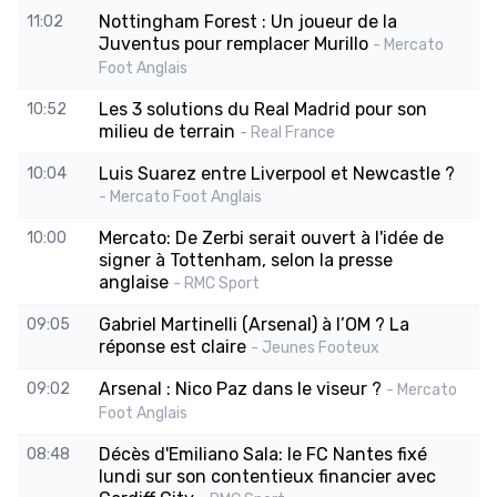
Nottingham Forest : Un joueur de la
11:02
Juventus pour remplacer Murillo
- Mercato
Foot Anglais
Les 3 solutions du Real Madrid pour son
10:52
milieu de terrain
- Real France
Luis Suarez entre Liverpool et Newcastle ?
10:04
- Mercato Foot Anglais
Mercato: De Zerbi serait ouvert à l'idée de
10:00
signer à Tottenham, selon la presse
anglaise
- RMC Sport
Gabriel Martinelli (Arsenal) à l’OM ? La
09:05
réponse est claire
- Jeunes Footeux
Arsenal : Nico Paz dans le viseur ?
09:02
- Mercato
Foot Anglais
Décès d'Emiliano Sala: le FC Nantes fixé
08:48
lundi sur son contentieux financier avec