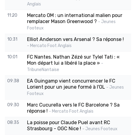
Anglais
Mercato OM : un international malien pour
11:20
remplacer Mason Greenwood ?
- Jeunes
Footeux
Elliot Anderson vers Arsenal ? Sa réponse !
10:31
- Mercato Foot Anglais
FC Nantes. Nathan Zézé sur Tylel Tati : «
10:01
Mon départ lui a libéré la place »
-
TribuneNantaise
EA Guingamp vient concurrencer le FC
09:38
Lorient pour un jeune formé à l'OL
- Jeunes
Footeux
Marc Cucurella vers le FC Barcelone ? Sa
09:30
réponse !
- Mercato Foot Anglais
La poisse pour Claude Puel avant RC
08:35
Strasbourg - OGC Nice !
- Jeunes Footeux