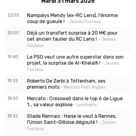
Mardi 31 mars 2026
Nampalys Mendy (ex-RC Lens), l'énorme
22:05
coup de gueule !
- Jeunes Footeux
Déjà un transfert surprise à 20 M€ pour
20:50
cet ancien taulier du RC Lens !
- Jeunes
Footeux
Le PSG veut une autre superstar dans son
19:40
projet, la surprise de Al-Khelaïfi !
- Jeunes
Footeux
Roberto De Zerbi à Tottenham, ses
19:35
premiers mots
- Mercato Foot Anglais
Mercato : Cresswell dans le top 6 de Ligue
18:50
1… sa valeur explose
- LesViolets
Stade Rennais : Haise le veut à Rennes,
18:35
l'Union Saint-Gilloise dégouté !
- Jeunes
Footeux