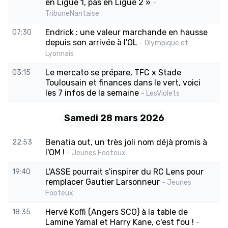
en Ligue 1, pas en Ligue 2 »
-
TribuneNantaise
Endrick : une valeur marchande en hausse
07:30
depuis son arrivée à l'OL
- Olympique et
Lyonnais
Le mercato se prépare, TFC x Stade
03:15
Toulousain et finances dans le vert, voici
les 7 infos de la semaine
- LesViolets
Samedi 28 mars 2026
Benatia out, un très joli nom déjà promis à
22:53
l'OM !
- Jeunes Footeux
L'ASSE pourrait s'inspirer du RC Lens pour
19:40
remplacer Gautier Larsonneur
- Jeunes
Footeux
Hervé Koffi (Angers SCO) à la table de
18:35
Lamine Yamal et Harry Kane, c'est fou !
-