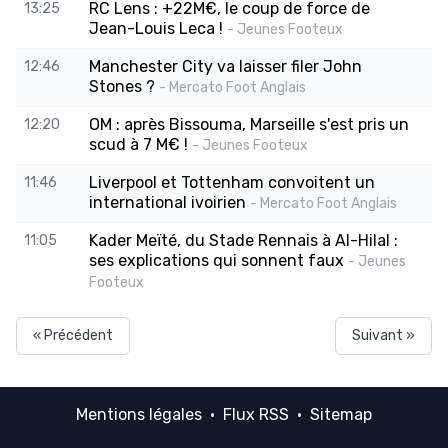
RC Lens : +22M€, le coup de force de
13:25
Jean-Louis Leca !
- Jeunes Footeux
Manchester City va laisser filer John
12:46
Stones ?
- Mercato Foot Anglais
OM : après Bissouma, Marseille s'est pris un
12:20
scud à 7 M€ !
- Jeunes Footeux
Liverpool et Tottenham convoitent un
11:46
international ivoirien
- Mercato Foot Anglais
Kader Meïté, du Stade Rennais à Al-Hilal :
11:05
ses explications qui sonnent faux
- Jeunes
Footeux
« Précédent
Suivant »
Mentions légales
·
Flux RSS
·
Sitemap