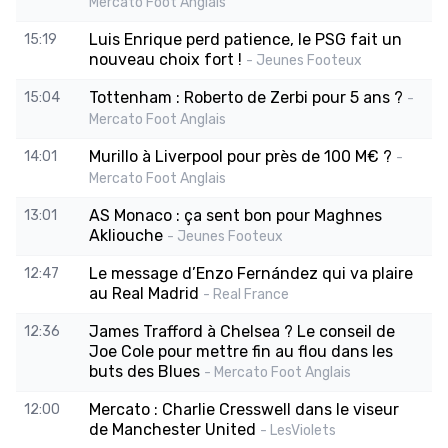
Mercato Foot Anglais
Luis Enrique perd patience, le PSG fait un
15:19
nouveau choix fort !
- Jeunes Footeux
Tottenham : Roberto de Zerbi pour 5 ans ?
15:04
-
Mercato Foot Anglais
Murillo à Liverpool pour près de 100 M€ ?
14:01
-
Mercato Foot Anglais
AS Monaco : ça sent bon pour Maghnes
13:01
Akliouche
- Jeunes Footeux
Le message d’Enzo Fernández qui va plaire
12:47
au Real Madrid
- Real France
James Trafford à Chelsea ? Le conseil de
12:36
Joe Cole pour mettre fin au flou dans les
buts des Blues
- Mercato Foot Anglais
Mercato : Charlie Cresswell dans le viseur
12:00
de Manchester United
- LesViolets