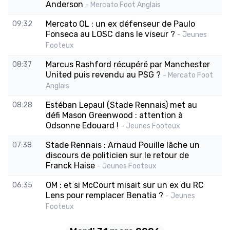
Anderson
- Mercato Foot Anglais
Mercato OL : un ex défenseur de Paulo
09:32
Fonseca au LOSC dans le viseur ?
- Jeunes
Footeux
Marcus Rashford récupéré par Manchester
08:37
United puis revendu au PSG ?
- Mercato Foot
Anglais
Estéban Lepaul (Stade Rennais) met au
08:28
défi Mason Greenwood : attention à
Odsonne Edouard !
- Jeunes Footeux
Stade Rennais : Arnaud Pouille lâche un
07:38
discours de politicien sur le retour de
Franck Haise
- Jeunes Footeux
OM : et si McCourt misait sur un ex du RC
06:35
Lens pour remplacer Benatia ?
- Jeunes
Footeux