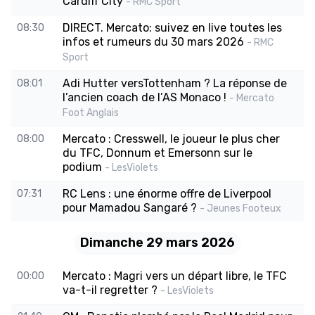
Cardiff City
- RMC Sport
DIRECT. Mercato: suivez en live toutes les
08:30
infos et rumeurs du 30 mars 2026
- RMC
Sport
Adi Hutter versTottenham ? La réponse de
08:01
l’ancien coach de l’AS Monaco !
- Mercato
Foot Anglais
Mercato : Cresswell, le joueur le plus cher
08:00
du TFC, Donnum et Emersonn sur le
podium
- LesViolets
RC Lens : une énorme offre de Liverpool
07:31
pour Mamadou Sangaré ?
- Jeunes Footeux
Dimanche 29 mars 2026
Mercato : Magri vers un départ libre, le TFC
00:00
va-t-il regretter ?
- LesViolets