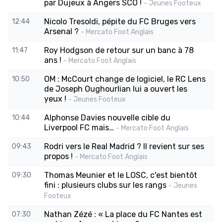
par Dujeux à Angers SCO !
- Jeunes Footeux
Nicolo Tresoldi, pépite du FC Bruges vers
12:44
Arsenal ?
- Mercato Foot Anglais
Roy Hodgson de retour sur un banc à 78
11:47
ans !
- Mercato Foot Anglais
OM : McCourt change de logiciel, le RC Lens
10:50
de Joseph Oughourlian lui a ouvert les
yeux !
- Jeunes Footeux
Alphonse Davies nouvelle cible du
10:44
Liverpool FC mais…
- Mercato Foot Anglais
Rodri vers le Real Madrid ? Il revient sur ses
09:43
propos !
- Mercato Foot Anglais
Thomas Meunier et le LOSC, c'est bientôt
09:30
fini : plusieurs clubs sur les rangs
- Jeunes
Footeux
Nathan Zézé : « La place du FC Nantes est
07:30