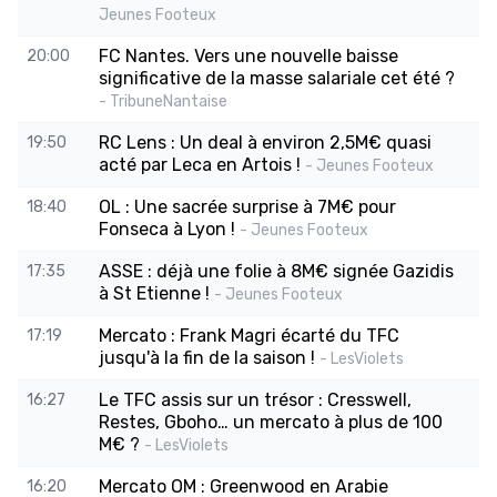
Jeunes Footeux
FC Nantes. Vers une nouvelle baisse
20:00
significative de la masse salariale cet été ?
- TribuneNantaise
RC Lens : Un deal à environ 2,5M€ quasi
19:50
acté par Leca en Artois !
- Jeunes Footeux
OL : Une sacrée surprise à 7M€ pour
18:40
Fonseca à Lyon !
- Jeunes Footeux
ASSE : déjà une folie à 8M€ signée Gazidis
17:35
à St Etienne !
- Jeunes Footeux
Mercato : Frank Magri écarté du TFC
17:19
jusqu'à la fin de la saison !
- LesViolets
Le TFC assis sur un trésor : Cresswell,
16:27
Restes, Gboho… un mercato à plus de 100
M€ ?
- LesViolets
Mercato OM : Greenwood en Arabie
16:20