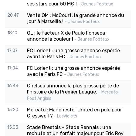
ses stars pour 50 M€ !
- Jeunes Footeux
Vente OM : McCourt, la grande annonce du
20:47
jour à Marseille !
- Jeunes Footeux
OL : le facteur X de Paulo Fonseca
18:10
annonce la couleur !
- Jeunes Footeux
FC Lorient : une grosse annonce espérée
17:07
avant le Paris FC
- Jeunes Footeux
FC Lorient : une grosse annonce espérée
17:04
avec le Paris FC
- Jeunes Footeux
Chelsea annonce la plus grosse perte de
16:43
l’histoire de la Premier League.
- Mercato
Foot Anglais
Mercato : Manchester United en pole pour
15:20
Cresswell ?
- LesViolets
Stade Brestois - Stade Rennais : une
15:05
rechute et un forfait majeur pour Eric Roy