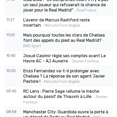
un seul joueur qui refuserait la chance de
jouer pour le Real Madrid"
- Real France
L’avenir de Marcus Rashford reste
11:27
incertain
- Mercato Foot Anglais
Mais pourquoi toutes les stars de Chelsea
11:09
font des appels du pied au Real Madrid?
-
RMC Sport
Josué Casimir règle ses comptes avant Le
10:40
Havre AC - AJ Auxerre
- Jeunes Footeux
Enzo Fernandez va-t-il prolonger avec
10:00
Chelsea ? La réponse de son agent Javier
Pastore !
- Mercato Foot Anglais
RC Lens : Pierre Sage rallume la mèche
09:45
autour du passif de Thauvin à Lille
- Jeunes
Footeux
Manchester City: Guardiola ouvre la porte à
08:58