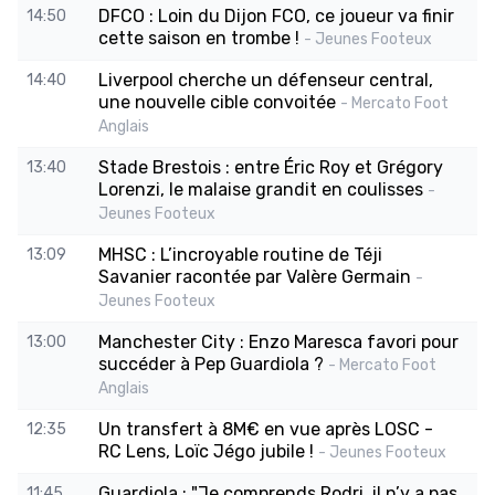
DFCO : Loin du Dijon FCO, ce joueur va finir
14:50
cette saison en trombe !
- Jeunes Footeux
Liverpool cherche un défenseur central,
14:40
une nouvelle cible convoitée
- Mercato Foot
Anglais
Stade Brestois : entre Éric Roy et Grégory
13:40
Lorenzi, le malaise grandit en coulisses
-
Jeunes Footeux
MHSC : L’incroyable routine de Téji
13:09
Savanier racontée par Valère Germain
-
Jeunes Footeux
Manchester City : Enzo Maresca favori pour
13:00
succéder à Pep Guardiola ?
- Mercato Foot
Anglais
Un transfert à 8M€ en vue après LOSC -
12:35
RC Lens, Loïc Jégo jubile !
- Jeunes Footeux
Guardiola : "Je comprends Rodri, il n’y a pas
11:45