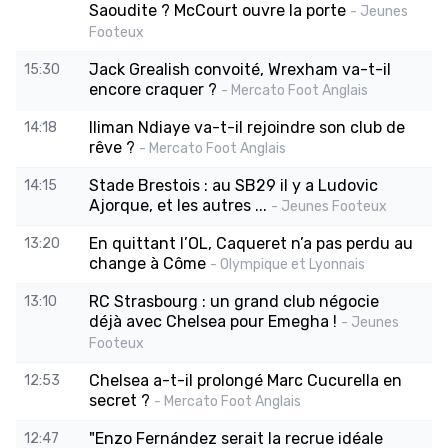
Saoudite ? McCourt ouvre la porte
- Jeunes
Footeux
Jack Grealish convoité, Wrexham va-t-il
15:30
encore craquer ?
- Mercato Foot Anglais
Iliman Ndiaye va-t-il rejoindre son club de
14:18
rêve ?
- Mercato Foot Anglais
Stade Brestois : au SB29 il y a Ludovic
14:15
Ajorque, et les autres ...
- Jeunes Footeux
En quittant l’OL, Caqueret n’a pas perdu au
13:20
change à Côme
- Olympique et Lyonnais
RC Strasbourg : un grand club négocie
13:10
déjà avec Chelsea pour Emegha !
- Jeunes
Footeux
Chelsea a-t-il prolongé Marc Cucurella en
12:53
secret ?
- Mercato Foot Anglais
"Enzo Fernández serait la recrue idéale
12:47