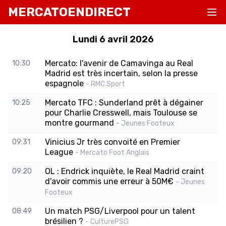
MERCATOENDIRECT
Lundi 6 avril 2026
Mercato: l'avenir de Camavinga au Real
10:30
Madrid est très incertain, selon la presse
espagnole
- RMC Sport
Mercato TFC : Sunderland prêt à dégainer
10:25
pour Charlie Cresswell, mais Toulouse se
montre gourmand
- Jeunes Footeux
Vinicius Jr très convoité en Premier
09:31
League
- Mercato Foot Anglais
OL : Endrick inquiète, le Real Madrid craint
09:20
d'avoir commis une erreur à 50M€
- Jeunes
Footeux
Un match PSG/Liverpool pour un talent
08:49
brésilien ?
- CulturePSG