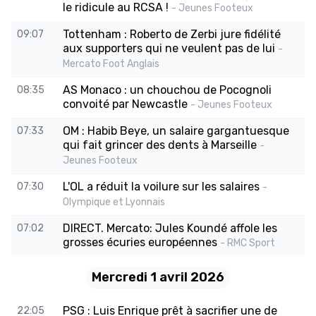
le ridicule au RCSA !
- Jeunes Footeux
Tottenham : Roberto de Zerbi jure fidélité
09:07
aux supporters qui ne veulent pas de lui
-
Mercato Foot Anglais
AS Monaco : un chouchou de Pocognoli
08:35
convoité par Newcastle
- Jeunes Footeux
OM : Habib Beye, un salaire gargantuesque
07:33
qui fait grincer des dents à Marseille
-
Jeunes Footeux
L'OL a réduit la voilure sur les salaires
07:30
-
Olympique et Lyonnais
DIRECT. Mercato: Jules Koundé affole les
07:02
grosses écuries européennes
- RMC Sport
Mercredi 1 avril 2026
PSG : Luis Enrique prêt à sacrifier une de
22:05