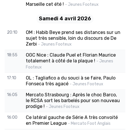
Marseille cet été !
- Jeunes Footeux
Samedi 4 avril 2026
OM : Habib Beye prend ses distances sur un
20:10
sujet très sensible, loin du discours de De
Zerbi
- Jeunes Footeux
OGC Nice : Claude Puel et Florian Maurice
18:55
totalement à côté de la plaque !
- Jeunes
Footeux
OL : Tagliafico a du souci à se faire, Paulo
17:10
Fonseca très agacé
- Jeunes Footeux
Mercato Strasbourg : Après le choc Barco,
16:05
le RCSA sort les barbelés pour son nouveau
prodige !
- Jeunes Footeux
Ce latéral gauche de Série A très convoité
16:00
en Premier League
- Mercato Foot Anglais