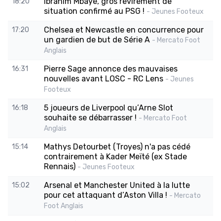
Ibrahim Mbaye, gros revirement de
18:20
situation confirmé au PSG !
- Jeunes Footeux
Chelsea et Newcastle en concurrence pour
17:20
un gardien de but de Série A
- Mercato Foot
Anglais
Pierre Sage annonce des mauvaises
16:31
nouvelles avant LOSC - RC Lens
- Jeunes
Footeux
5 joueurs de Liverpool qu’Arne Slot
16:18
souhaite se débarrasser !
- Mercato Foot
Anglais
Mathys Detourbet (Troyes) n'a pas cédé
15:14
contrairement à Kader Meïté (ex Stade
Rennais)
- Jeunes Footeux
Arsenal et Manchester United à la lutte
15:02
pour cet attaquant d’Aston Villa !
- Mercato
Foot Anglais