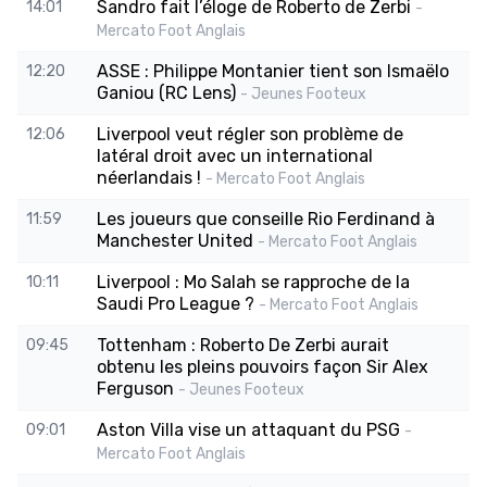
Sandro fait l’éloge de Roberto de Zerbi
14:01
-
Mercato Foot Anglais
ASSE : Philippe Montanier tient son Ismaëlo
12:20
Ganiou (RC Lens)
- Jeunes Footeux
Liverpool veut régler son problème de
12:06
latéral droit avec un international
néerlandais !
- Mercato Foot Anglais
Les joueurs que conseille Rio Ferdinand à
11:59
Manchester United
- Mercato Foot Anglais
Liverpool : Mo Salah se rapproche de la
10:11
Saudi Pro League ?
- Mercato Foot Anglais
Tottenham : Roberto De Zerbi aurait
09:45
obtenu les pleins pouvoirs façon Sir Alex
Ferguson
- Jeunes Footeux
Aston Villa vise un attaquant du PSG
09:01
-
Mercato Foot Anglais