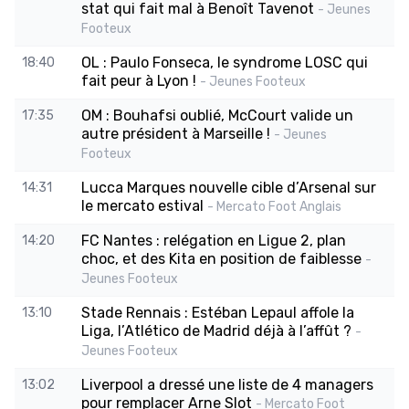
stat qui fait mal à Benoît Tavenot
- Jeunes
Footeux
OL : Paulo Fonseca, le syndrome LOSC qui
18:40
fait peur à Lyon !
- Jeunes Footeux
OM : Bouhafsi oublié, McCourt valide un
17:35
autre président à Marseille !
- Jeunes
Footeux
Lucca Marques nouvelle cible d’Arsenal sur
14:31
le mercato estival
- Mercato Foot Anglais
FC Nantes : relégation en Ligue 2, plan
14:20
choc, et des Kita en position de faiblesse
-
Jeunes Footeux
Stade Rennais : Estéban Lepaul affole la
13:10
Liga, l’Atlético de Madrid déjà à l’affût ?
-
Jeunes Footeux
Liverpool a dressé une liste de 4 managers
13:02
pour remplacer Arne Slot
- Mercato Foot