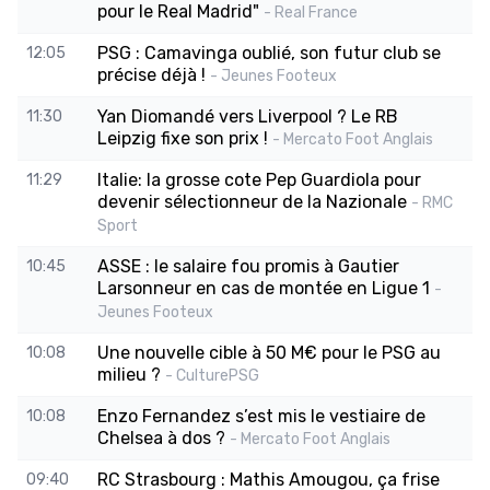
pour le Real Madrid"
- Real France
PSG : Camavinga oublié, son futur club se
12:05
précise déjà !
- Jeunes Footeux
Yan Diomandé vers Liverpool ? Le RB
11:30
Leipzig fixe son prix !
- Mercato Foot Anglais
Italie: la grosse cote Pep Guardiola pour
11:29
devenir sélectionneur de la Nazionale
- RMC
Sport
ASSE : le salaire fou promis à Gautier
10:45
Larsonneur en cas de montée en Ligue 1
-
Jeunes Footeux
Une nouvelle cible à 50 M€ pour le PSG au
10:08
milieu ?
- CulturePSG
Enzo Fernandez s’est mis le vestiaire de
10:08
Chelsea à dos ?
- Mercato Foot Anglais
RC Strasbourg : Mathis Amougou, ça frise
09:40