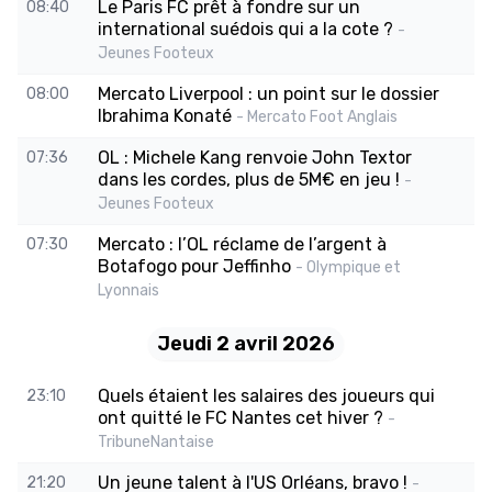
Le Paris FC prêt à fondre sur un
08:40
international suédois qui a la cote ?
-
Jeunes Footeux
Mercato Liverpool : un point sur le dossier
08:00
Ibrahima Konaté
- Mercato Foot Anglais
OL : Michele Kang renvoie John Textor
07:36
dans les cordes, plus de 5M€ en jeu !
-
Jeunes Footeux
Mercato : l’OL réclame de l’argent à
07:30
Botafogo pour Jeffinho
- Olympique et
Lyonnais
Jeudi 2 avril 2026
Quels étaient les salaires des joueurs qui
23:10
ont quitté le FC Nantes cet hiver ?
-
TribuneNantaise
Un jeune talent à l'US Orléans, bravo !
21:20
-