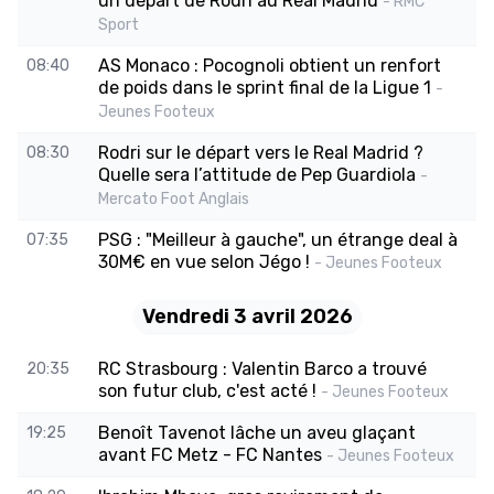
un départ de Rodri au Real Madrid
- RMC
Sport
AS Monaco : Pocognoli obtient un renfort
08:40
de poids dans le sprint final de la Ligue 1
-
Jeunes Footeux
Rodri sur le départ vers le Real Madrid ?
08:30
Quelle sera l’attitude de Pep Guardiola
-
Mercato Foot Anglais
PSG : "Meilleur à gauche", un étrange deal à
07:35
30M€ en vue selon Jégo !
- Jeunes Footeux
Vendredi 3 avril 2026
RC Strasbourg : Valentin Barco a trouvé
20:35
son futur club, c'est acté !
- Jeunes Footeux
Benoît Tavenot lâche un aveu glaçant
19:25
avant FC Metz - FC Nantes
- Jeunes Footeux