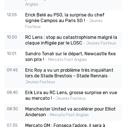
Anglais
Erick Belé au PSG, la surprise du chef
12:05
signée Campos au Paris SG !
- Jeunes
Footeux
RC Lens : stop au catastrophisme malgré la
10:50
claque infligée par le LOSC
- Jeunes Footeux
Sandro Tonali sur le départ, Newcastle fixe
10:01
son prix !
- Mercato Foot Anglais
Eric Roy a vu un problème très inquiétant
09:45
lors de Stade Brestois - Stade Rennais
-
Jeunes Footeux
Erik Lira au RC Lens, grosse surprise en vue
08:40
au mercato !
- Jeunes Footeux
Manchester United va accélérer pour Elliot
08:30
Anderson
- Mercato Foot Anglais
Mercato OM : Fonseca l'adore, il sera à
07:35