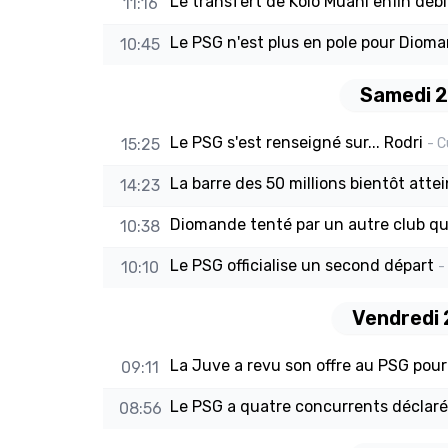
Le transfert de Kolo Muani enfin déb
11:16
Le PSG n'est plus en pole pour Dioma
10:45
Samedi 2
Le PSG s'est renseigné sur... Rodri
15:25
- 
La barre des 50 millions bientôt atte
14:23
Diomande tenté par un autre club qu
10:38
Le PSG officialise un second départ
10:10
-
Vendredi 
La Juve a revu son offre au PSG pour
09:11
Le PSG a quatre concurrents déclar
08:56