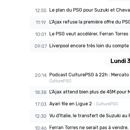
Le plan du PSG pour Suzuki et Cheval
12:55
L'Ajax refuse la première offre du P
11:19
Le PSG veut accélérer, Ferran Torres
10:01
Liverpool encore très loin du compte
09:07
Lundi 
Podcast CulturePSG à 22h : Mercato (
20:14
CulturePSG
L'Ajax attend bien plus de 45M pour 
18:38
Ayari file en Ligue 2
17:03
- CulturePSG
Vu d'Italie, le transfert de Suzuki a
12:30
Ferran Torres ne serait pas à vendre, 
10:46