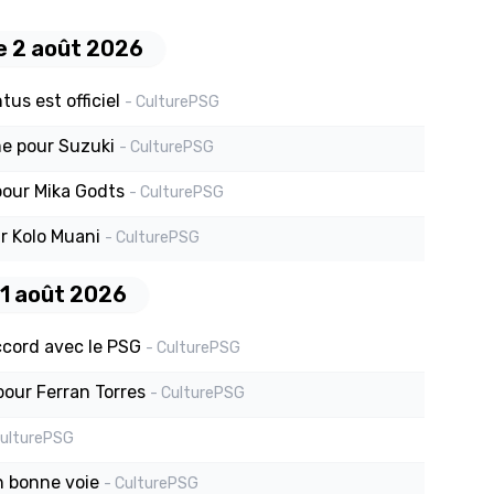
 2 août 2026
us est officiel
- CulturePSG
me pour Suzuki
- CulturePSG
pour Mika Godts
- CulturePSG
r Kolo Muani
- CulturePSG
1 août 2026
ccord avec le PSG
- CulturePSG
pour Ferran Torres
- CulturePSG
CulturePSG
n bonne voie
- CulturePSG