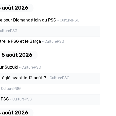
6 août 2026
que pour Diomandé loin du PSG
- CulturePSG
CulturePSG
tre le PSG et le Barça
- CulturePSG
 5 août 2026
ur Suzuki
- CulturePSG
réglé avant le 12 août ?
- CulturePSG
- CulturePSG
u PSG
- CulturePSG
4 août 2026