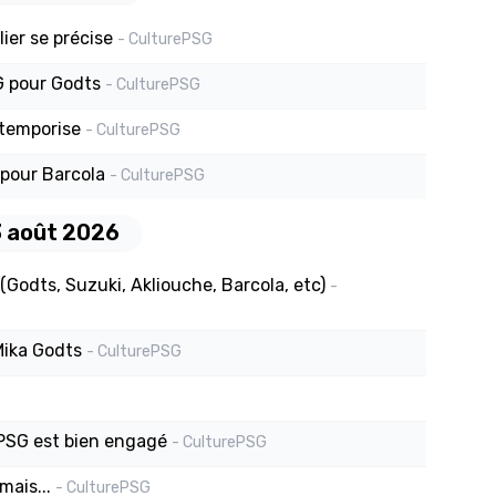
ier se précise
- CulturePSG
SG pour Godts
- CulturePSG
 temporise
- CulturePSG
 pour Barcola
- CulturePSG
3 août 2026
Godts, Suzuki, Akliouche, Barcola, etc)
-
Mika Godts
- CulturePSG
u PSG est bien engagé
- CulturePSG
mais...
- CulturePSG