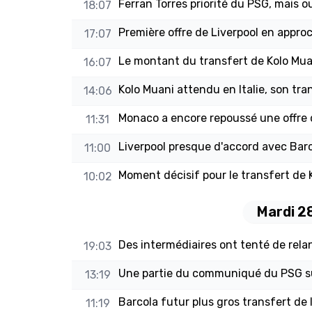
Ferran Torres priorité du PSG, mais o
18:07
Première offre de Liverpool en appro
17:07
Le montant du transfert de Kolo Muan
16:07
Kolo Muani attendu en Italie, son tr
14:06
Monaco a encore repoussé une offre
11:31
Liverpool presque d'accord avec Barc
11:00
Moment décisif pour le transfert de 
10:02
Mardi 28
Des intermédiaires ont tenté de rel
19:03
Une partie du communiqué du PSG s
13:19
Barcola futur plus gros transfert de l
11:19