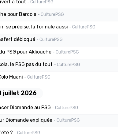
uvert à tout
- CulturePSG
che pour Barcola
- CulturePSG
i se précise, la formule aussi
- CulturePSG
ansfert débloqué
- CulturePSG
 du PSG pour Akliouche
- CulturePSG
ola, le PSG pas du tout
- CulturePSG
Kolo Muani
- CulturePSG
 juillet 2026
ancer Diomande au PSG
- CulturePSG
ur Diomande expliquée
- CulturePSG
'été ?
- CulturePSG