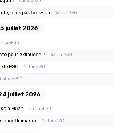
loqué ?
- CulturePSG
nde, mais pas hors-jeu
- CulturePSG
5 juillet 2026
CulturePSG
inte pour Akliouche ?
- CulturePSG
e le PSG
- CulturePSG
 CulturePSG
24 juillet 2026
 Kolo Muani
- CulturePSG
és pour Diomandé
- CulturePSG