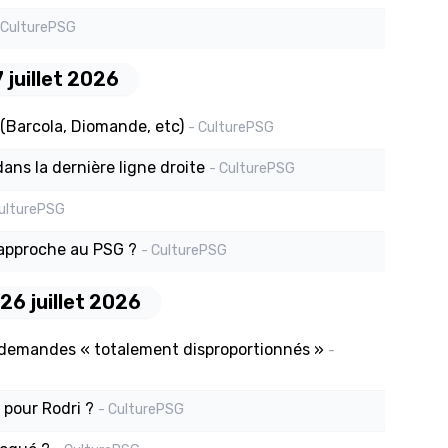
 CulturePSG
 juillet 2026
(Barcola, Diomande, etc)
- CulturePSG
ns la dernière ligne droite
- CulturePSG
CulturePSG
 approche au PSG ?
- CulturePSG
6 juillet 2026
 demandes « totalement disproportionnés »
-
 pour Rodri ?
- CulturePSG