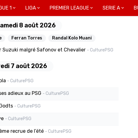
GUE 1
LIGA
PREMIER LEAGUE
SERIE A
B
Samedi 8 août 2026
e
Ferran Torres
Randal Kolo Muani
r Suzuki malgré Safonov et Chevalier
- CulturePSG
redi 7 août 2026
ola
- CulturePSG
 ses adieux au PSG
- CulturePSG
 Godts
- CulturePSG
ye
- CulturePSG
ième recrue de l’été
- CulturePSG